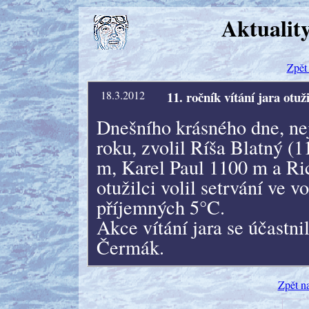
Aktualit
Zpět 
18.3.2012
11. ročník vítání jara otuži
Dnešního krásného dne, ne
roku, zvolil Ríša Blatný (
m, Karel Paul 1100 m a Ri
otužilci volil setrvání ve 
příjemných 5°C.
Akce vítání jara se účastni
Čermák.
Zpět n