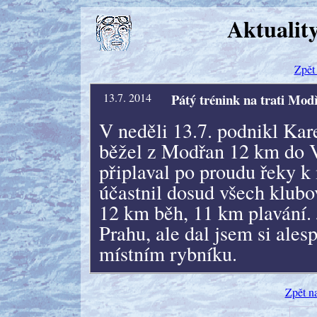
Aktualit
Zpět 
13.7. 2014
Pátý trénink na trati Mo
V neděli 13.7. podnikl Kar
běžel z Modřan 12 km do 
připlaval po proudu řeky k 
účastnil dosud všech klubov
12 km běh, 11 km plavání.
Prahu, ale dal jsem si ale
místním rybníku.
Zpět n